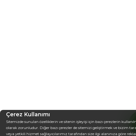
Çerez Kullanımı
Sitemizde sunulan özelliklerin ve sitenin işleyişi için bazı çerezlerin kullanı
olarak zorunludur. Diğer bazı çerezler de sitemizi geliştirmek ve bizim ta
veya yetkili hizmet sağlayıcılarımız tarafından size ilgi alanınıza göre rekl