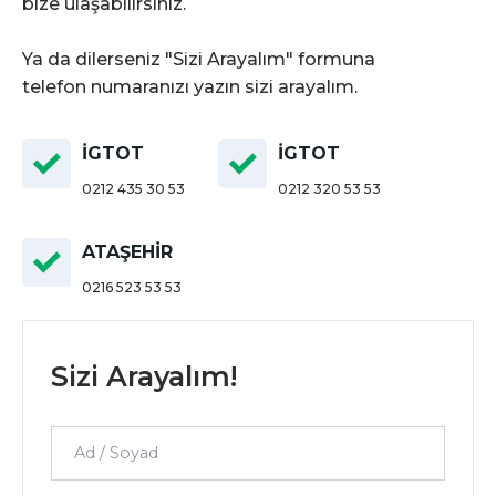
bize ulaşabilirsiniz.
Ya da dilerseniz "Sizi Arayalım" formuna
telefon numaranızı yazın sizi arayalım.
İGTOT
İGTOT
0212 435 30 53
0212 320 53 53
ATAŞEHİR
0216 523 53 53
Sizi Arayalım!