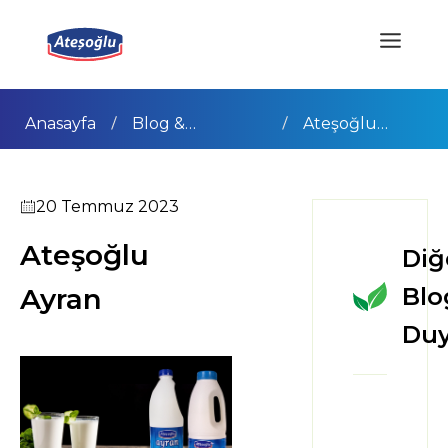
Ateşoğlu
Anasayfa
Blog &
Duyurular
Ayran
20 Temmuz 2023
Ateşoğlu
Diğ
Ayran
Blo
Duy